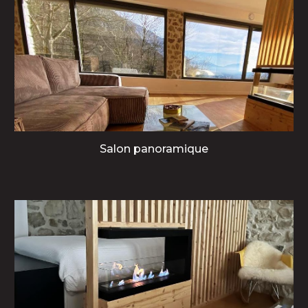
S
alon
panoramique