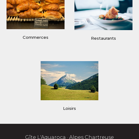
Commerces
Restaurants
Loisirs
Gîte L'Aquaroca ·
Alpes
Chartreuse