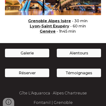
Grenoble Alpes Isère
-
30
min
Lyon-Saint Exupéry
-
60 min
Genève
- 1h45 min
Galerie
Alentours
Réserver
Témoignages
Gîte L'Aquaroca ·
Alpes
Chartreuse
Fontanil | Grenoble