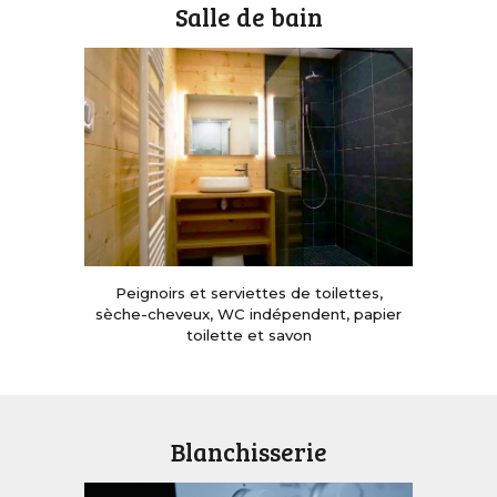
Salle de bain
Peignoirs et serviettes de toilettes
,
s
èche-cheveux, WC ind
épendent, p
apier
toilette et savon
Blanchisserie