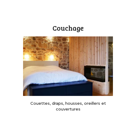
C
ouch
age
Couettes
, d
raps
,
housses,
o
reillers et
couvertures