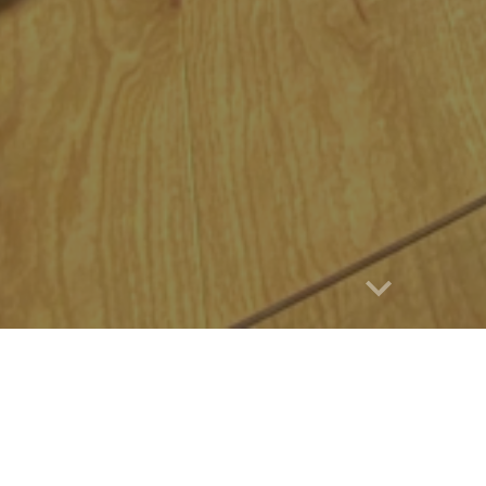
Report abuse
GITE L'AQUAR
Havre de paix
à
la port